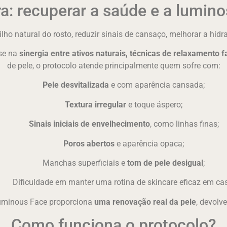
a: recuperar a saúde e a lumino
rilho natural do rosto, reduzir sinais de cansaço, melhorar a hid
ase na
sinergia entre ativos naturais, técnicas de relaxamento fa
de pele, o protocolo atende principalmente quem sofre com:
Pele desvitalizada
e com aparência cansada;
Textura irregular
e toque áspero;
Sinais iniciais de envelhecimento
, como linhas finas;
Poros abertos
e aparência opaca;
Manchas superficiais e
tom de pele desigual
;
Dificuldade em manter uma rotina de skincare eficaz em ca
 Luminous Face proporciona
uma renovação real da pele
, devolv
Como funciona o protocolo?