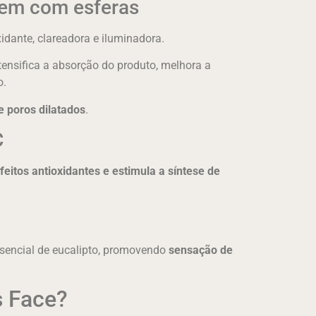
gem com esferas
idante, clareadora e iluminadora.
ntensifica a absorção do produto, melhora a
o.
 poros dilatados
.
C
feitos antioxidantes e estimula a síntese de
essencial de eucalipto, promovendo
sensação de
s Face?