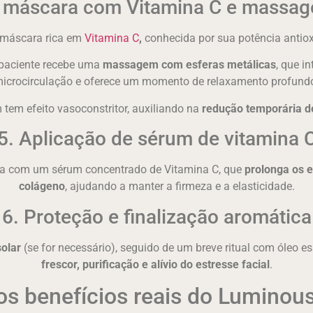
e máscara com Vitamina C e massa
 máscara rica em
Vitamina C
,
conhecida por sua potência antiox
 paciente recebe uma
massagem com esferas metálicas
, que i
icrocirculação e oferece um momento de relaxamento profund
tem efeito vasoconstritor, auxiliando na
redução temporária de
5. Aplicação de sérum de vitamina 
ada com um sérum concentrado de Vitamina C, que
prolonga os e
colágeno
, ajudando a manter a firmeza e a elasticidade.
6. Proteção e finalização aromática
solar
(se for necessário), seguido de um breve ritual com óleo 
frescor, purificação e alívio do estresse facial
.
os benefícios reais do Luminou