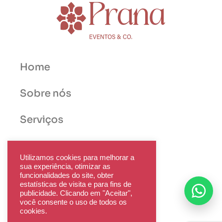
Home
Sobre nós
Serviços
Blog
Utilizamos cookies para melhorar a
sua experiência, otimizar as
funcionalidades do site, obter
Trabalhe Conosco
estatísticas de visita e para fins de
publicidade. Clicando em "Aceitar",
você consente o uso de todos os
Política de Privacidade
cookies.