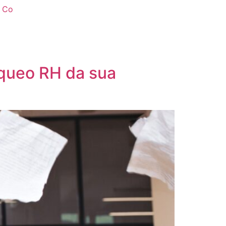
& Co
 queo RH da sua