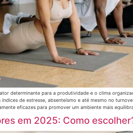
ator determinante para a produtividade e o clima organiz
 índices de estresse, absenteísmo e até mesmo no turnover
amente eficazes para promover um ambiente mais equilibr
ores em 2025: Como escolher