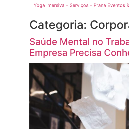
Yoga Imersiva – Serviços – Prana Eventos 
Categoria:
Corpor
Saúde Mental no Traba
Empresa Precisa Conh