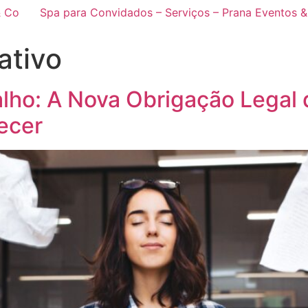
& Co
Spa para Convidados – Serviços – Prana Eventos 
ativo
lho: A Nova Obrigação Legal
ecer