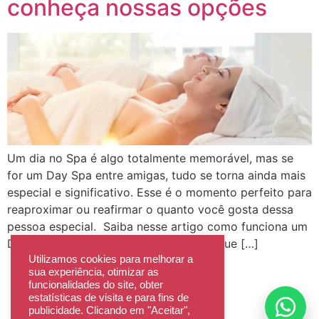
conheça nossas opções
Um dia no Spa é algo totalmente memorável, mas se
for um Day Spa entre amigas, tudo se torna ainda mais
especial e significativo. Esse é o momento perfeito para
reaproximar ou reafirmar o quanto você gosta dessa
pessoa especial. Saiba nesse artigo como funciona um
Day Spa e como pode ser o momento que […]
Utilizamos cookies para melhorar a
sua experiência, otimizar as
Recomendações de Atendimento
funcionalidades do site, obter
estatísticas de visita e para fins de
Política de Privacidade
publicidade. Clicando em "Aceitar",