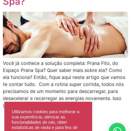
Spa?
Você já conhece a solução completa: Prana Fito, do
Espaço Prana Spa? Quer saber mais sobre ela? Como
ela funciona? Então, fique aqui neste artigo que vamos
te contar tudo. Com a rotina super corrida, todos nós
precisamos de um momento para descarregar, para
desacelerar e recarregar as energias novamente. Isso
garante que os problemas […]
Utilizamos cookies para melhorar a
sua experiência, otimizar as
Recomendações de Atendimento
funcionalidades do site, obter
estatísticas de visita e para fins de