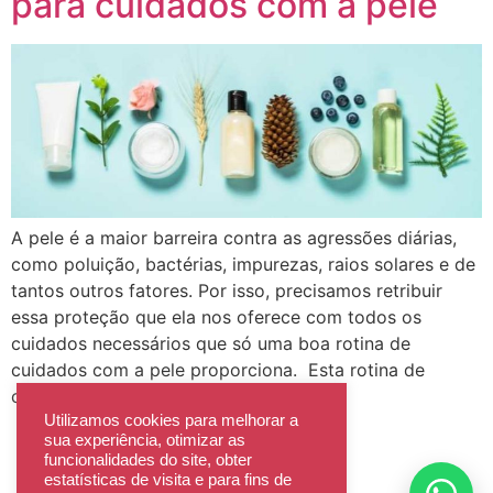
para cuidados com a pele
A pele é a maior barreira contra as agressões diárias,
como poluição, bactérias, impurezas, raios solares e de
tantos outros fatores. Por isso, precisamos retribuir
essa proteção que ela nos oferece com todos os
cuidados necessários que só uma boa rotina de
cuidados com a pele proporciona. Esta rotina de
cuidados torna a pele menos […]
Utilizamos cookies para melhorar a
sua experiência, otimizar as
Recomendações de Atendimento
funcionalidades do site, obter
estatísticas de visita e para fins de