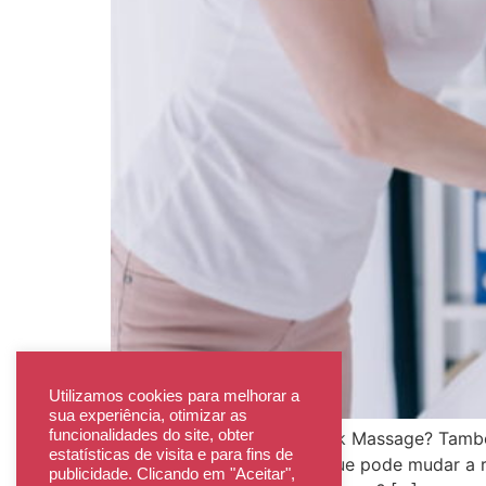
Utilizamos cookies para melhorar a
sua experiência, otimizar as
funcionalidades do site, obter
Você já ouviu falar em Quick Massage? Tam
estatísticas de visita e para fins de
torno de 15 minutos, mas que pode mudar a ro
publicidade. Clicando em "Aceitar",